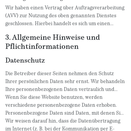
Zugriff auf Informationen im Endgerät des Nutzers
Wir haben einen Vertrag über Auftragsverarbeitung
(z. B. Device-Fingerprinting) im Sinne des TDDDG
(AVV) zur Nutzung des oben genannten Dienstes
umfasst. Die Einwilligung ist jederzeit widerrufbar.
geschlossen. Hierbei handelt es sich um einen
datenschutzrechtlich vorgeschriebenen Vertrag, der
3. Allgemeine Hinweise und
gewährleistet, dass dieser die personenbezogenen
Pflicht­informationen
Daten unserer Websitebesucher nur nach unseren
Weisungen und unter Einhaltung der DSGVO
Datenschutz
verarbeitet.
Die Betreiber dieser Seiten nehmen den Schutz
Ihrer persönlichen Daten sehr ernst. Wir behandeln
Ihre personenbezogenen Daten vertraulich und
entsprechend den gesetzlichen
Wenn Sie diese Website benutzen, werden
Datenschutzvorschriften sowie dieser
verschiedene personenbezogene Daten erhoben.
Datenschutzerklärung.
Personenbezogene Daten sind Daten, mit denen Sie
persönlich identifiziert werden können. Die
Wir weisen darauf hin, dass die Datenübertragung
vorliegende Datenschutzerklärung erläutert, welche
im Internet (z. B. bei der Kommunikation per E-