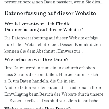
personenbezogenen Daten passiert, wenn Sie diese
Website besuchen. Personenbezogene Daten sind
Datenerfassung auf dieser Website
alle Daten, mit denen Sie persönlich identifiziert
werden können. Ausführliche Informationen zum
Wer ist verantwortlich für die
Thema Datenschutz entnehmen Sie unserer unter
Datenerfassung auf dieser Website?
diesem Text aufgeführten Datenschutzerklärung.
Die Datenverarbeitung auf dieser Website erfolgt
durch den Websitebetreiber. Dessen Kontaktdaten
können Sie dem Abschnitt „Hinweis zur
Verantwortlichen Stelle“ in dieser
Wie erfassen wir Ihre Daten?
Datenschutzerklärung entnehmen.
Ihre Daten werden zum einen dadurch erhoben,
dass Sie uns diese mitteilen. Hierbei kann es sich
z. B. um Daten handeln, die Sie in ein
Kontaktformular eingeben.
Andere Daten werden automatisch oder nach Ihrer
Einwilligung beim Besuch der Website durch unsere
IT-Systeme erfasst. Das sind vor allem technische
Daten (z. B. Internetbrowser, Betriebssystem oder
Wofür nutzen wir Ihre Daten?