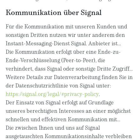
Interesse an der effektiven Bearbeitung der an uns
Speicherung widerrufen oder der Zweck für die
Kommunikation über Signal
gerichteten Anfragen (Art. 6 Abs. 1 lit. f DSGVO) oder
Datenspeicherung entfällt (z. B. nach
auf Ihrer Einwilligung (Art. 6 Abs. 1 lit. a DSGVO)
abgeschlossener Bearbeitung Ihres Anliegens).
Für die Kommunikation mit unseren Kunden und
sofern diese abgefragt wurde; die Einwilligung ist
Zwingende gesetzliche Bestimmungen –
sonstigen Dritten nutzen wir unter anderem den
jederzeit widerrufbar.
insbesondere gesetzliche Aufbewahrungsfristen –
Instant-Messaging-Dienst Signal. Anbieter ist
bleiben unberührt.
Privacy Signal Messenger, LLC 650 Castro Street,
Die Kommunikation erfolgt über eine Ende-zu-
Suite 120-223 Mountain View, CA 94041 (nachfolgend
Ende-Verschlüsselung (Peer-to-Peer), die
„Signal“).
verhindert, dass Signal oder sonstige Dritte Zugriff
auf die Kommunikationsinhalte erlangen können.
Weitere Details zur Datenverarbeitung finden Sie in
Signal erhält jedoch Zugriff auf technische Daten, die
der Datenschutzrichtlinie von Signal unter:
im Zuge des Kommunikationsvorgangs entstehen
https://signal.org/legal/#privacy-policy
.
(z. B. Auth Tokens, Keys, Push Tokens).
Der Einsatz von Signal erfolgt auf Grundlage
unseres berechtigten Interesses an einer möglichst
schnellen und effektiven Kommunikation mit
Kunden, Interessenten und sonstigen Geschäfts-
Die zwischen Ihnen und uns auf Signal
und Vertragspartnern (Art. 6 Abs. 1 lit. f DSGVO).
ausgetauschten Kommunikationsinhalte verbleiben