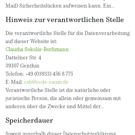
Daten wir erheben und wofür wir sie nutzen. Sie
Mail) Sicherheitslücken aufweisen kann. Ein
erläutert auch, wie und zu welchem Zweck das
lückenloser Schutz der Daten vor dem Zugriff durch
Hinweis zur verantwortlichen Stelle
geschieht.
Dritte ist nicht möglich.
Die verantwortliche Stelle für die Datenverarbeitung
auf dieser Website ist:
Claudia Sokolis-Bochmann
Dattelner Str. 4
39307 Genthin
Telefon: +49 (03933) 456 8 775
E-Mail:
csb@rede-raum.de
Verantwortliche Stelle ist die natürliche oder
juristische Person, die allein oder gemeinsam mit
anderen über die Zwecke und Mittel der
Verarbeitung von personenbezogenen Daten (z. B.
Speicherdauer
Namen, E-Mail-Adressen o. Ä.) entscheidet.
Soweit innerhalb dieser Datenschutzerklärung