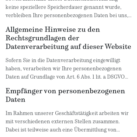
keine speziellere Speicherdauer genannt wurde,
verbleiben Ihre personenbezogenen Daten bei uns,
bis der Zweck für die Datenverarbeitung entfällt.
Allgemeine Hinweise zu den
Wenn Sie ein berechtigtes Löschersuchen geltend
Rechtsgrundlagen der
machen oder eine Einwilligung zur
Datenverarbeitung auf dieser Website
Datenverarbeitung widerrufen, werden Ihre Daten
gelöscht, sofern wir keine anderen rechtlich
Sofern Sie in die Datenverarbeitung eingewilligt
zulässigen Gründe für die Speicherung Ihrer
haben, verarbeiten wir Ihre personenbezogenen
personenbezogenen Daten haben (z. B. steuer- oder
Daten auf Grundlage von Art. 6 Abs. 1 lit. a DSGVO
handelsrechtliche Aufbewahrungsfristen); im
bzw. Art. 9 Abs. 2 lit. a DSGVO, sofern besondere
letztgenannten Fall erfolgt die Löschung nach
Empfänger von personenbezogenen
Datenkategorien nach Art. 9 Abs. 1 DSGVO
Fortfall dieser Gründe.
Daten
verarbeitet werden. Im Falle einer ausdrücklichen
Einwilligung in die Übertragung personenbezogener
Im Rahmen unserer Geschäftstätigkeit arbeiten wir
Daten in Drittstaaten erfolgt die Datenverarbeitung
mit verschiedenen externen Stellen zusammen.
außerdem auf Grundlage von Art. 49 Abs. 1 lit. a
Dabei ist teilweise auch eine Übermittlung von
DSGVO. Sofern Sie in die Speicherung von Cookies