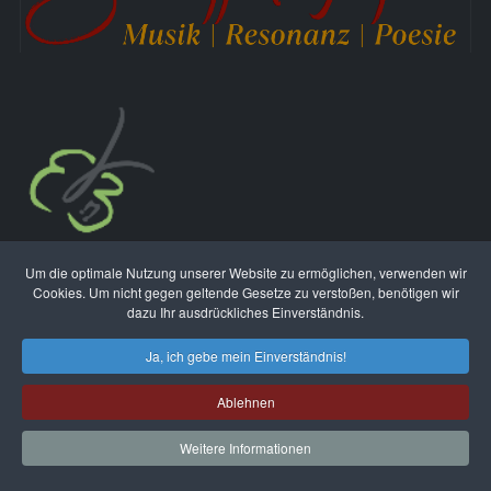
In akuten
Krisensituationen
erreichen Sie 24/7
Um die optimale Nutzung unserer Website zu ermöglichen, verwenden wir
Cookies. Um nicht gegen geltende Gesetze zu verstoßen, benötigen wir
kostenlos und anonym die
Telefonseelsorge
:
dazu Ihr ausdrückliches Einverständnis.
0800 111 0 222
Ja, ich gebe mein Einverständnis!
Ablehnen
Bei Gefahr für Leib und Leben wählen Sie bitte die
Weitere Informationen
112