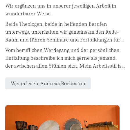
Wir ergänzen uns in unserer jeweiligen Arbeit in
wunderbarer Weise.
Beide Theologen, beide in helfenden Berufen
unterwegs, unterhalten wir gemeinsam den Rede-
Raum und führen Seminare und Fortbildungen für
Kirchengemeinden und freie Träger gerne
Vom beruflichen Werdegang und der persönlichen
gemeinsam durch.
Entfaltung beschreibe ich mich gerne als jemand,
der zwischen allen Stühlen sitzt. Mein Arbeitsstil ist
von Offenheit und Transparenz geprägt, Toleranz
gegenüber unterschiedlichen Sichtweisen und
Weiterlesen: Andreas Bochmann
Weltanschauungen ist mir wichtig - aber auch
wissenschaftlicher Ehrlichkeit und menschlicher
Fairness.