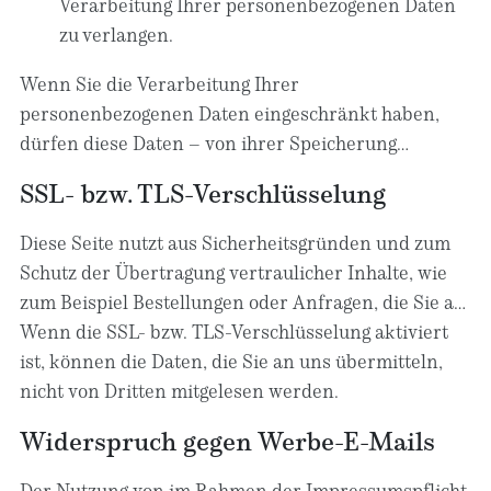
Verarbeitung Ihrer personenbezogenen Daten
zu verlangen.
Wenn Sie die Verarbeitung Ihrer
personenbezogenen Daten eingeschränkt haben,
dürfen diese Daten – von ihrer Speicherung
abgesehen – nur mit Ihrer Einwilligung oder zur
SSL- bzw. TLS-Verschlüsselung
Geltendmachung, Ausübung oder Verteidigung von
Rechtsansprüchen oder zum Schutz der Rechte
Diese Seite nutzt aus Sicherheitsgründen und zum
einer anderen natürlichen oder juristischen Person
Schutz der Übertragung vertraulicher Inhalte, wie
oder aus Gründen eines wichtigen öffentlichen
zum Beispiel Bestellungen oder Anfragen, die Sie an
Interesses der Europäischen Union oder eines
uns als Seitenbetreiber senden, eine SSL- bzw. TLS-
Wenn die SSL- bzw. TLS-Verschlüsselung aktiviert
Mitgliedstaats verarbeitet werden.
Verschlüsselung. Eine verschlüsselte Verbindung
ist, können die Daten, die Sie an uns übermitteln,
erkennen Sie daran, dass die Adresszeile des
nicht von Dritten mitgelesen werden.
Browsers von „http://“ auf „https://“ wechselt und an
Widerspruch gegen Werbe-E-Mails
dem Schloss-Symbol in Ihrer Browserzeile.
Der Nutzung von im Rahmen der Impressumspflicht