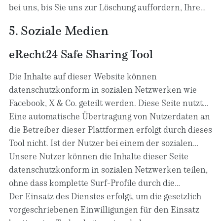
Sofern eine entsprechende Einwilligung abgefragt
bei uns, bis Sie uns zur Löschung auffordern, Ihre
wurde, erfolgt die Datenverarbeitung ausschließlich
Einwilligung zur Speicherung widerrufen oder der
5. Soziale Medien
auf Grundlage der Einwilligung; diese ist jederzeit
Zweck für die Datenspeicherung entfällt (z. B. nach
mit Wirkung für die Zukunft widerrufbar.
abgeschlossener Bearbeitung Ihrer Anfrage).
eRecht24 Safe Sharing Tool
Zwingende gesetzliche Bestimmungen –
insbesondere Aufbewahrungsfristen – bleiben
Die Inhalte auf dieser Website können
unberührt.
datenschutzkonform in sozialen Netzwerken wie
Facebook, X & Co. geteilt werden. Diese Seite nutzt
dafür das
Eine automatische Übertragung von Nutzerdaten an
eRecht24 Safe Sharing Tool
. Dieses Tool
stellt den direkten Kontakt zwischen den
die Betreiber dieser Plattformen erfolgt durch dieses
Netzwerken und Nutzern erst dann her, wenn der
Tool nicht. Ist der Nutzer bei einem der sozialen
Nutzer aktiv auf einen dieser Button klickt. Der
Netzwerke angemeldet, erscheint bei der Nutzung
Unsere Nutzer können die Inhalte dieser Seite
Klick auf den Button stellt eine Einwilligung im
der Social-Media-Elemente von Facebook, X & Co.
datenschutzkonform in sozialen Netzwerken teilen,
Sinne des Art. 6 Abs. 1 lit. a DSGVO und § 25 Abs. 1
ein Informations-Fenster, in dem der Nutzer den
ohne dass komplette Surf-Profile durch die
TDDDG dar. Diese Einwilligung kann jederzeit mit
Text vor dem Absenden bestätigen kann.
Betreiber der Netzwerke erstellt werden.
Der Einsatz des Dienstes erfolgt, um die gesetzlich
Wirkung für die Zukunft widerrufen werden.
vorgeschriebenen Einwilligungen für den Einsatz