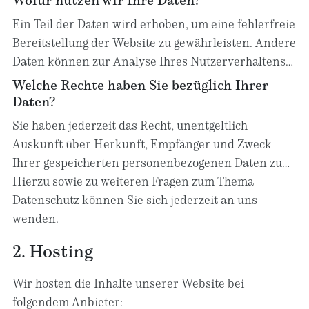
Uhrzeit des Seitenaufrufs). Die Erfassung dieser
Ein Teil der Daten wird erhoben, um eine fehlerfreie
Daten erfolgt automatisch, sobald Sie diese Website
Bereitstellung der Website zu gewährleisten. Andere
betreten.
Daten können zur Analyse Ihres Nutzerverhaltens
verwendet werden. Sofern über die Website
Welche Rechte haben Sie bezüglich Ihrer
Verträge geschlossen oder angebahnt werden
Daten?
können, werden die übermittelten Daten auch für
Sie haben jederzeit das Recht, unentgeltlich
Vertragsangebote, Bestellungen oder sonstige
Auskunft über Herkunft, Empfänger und Zweck
Auftragsanfragen verarbeitet.
Ihrer gespeicherten personenbezogenen Daten zu
erhalten. Sie haben außerdem ein Recht, die
Hierzu sowie zu weiteren Fragen zum Thema
Berichtigung oder Löschung dieser Daten zu
Datenschutz können Sie sich jederzeit an uns
verlangen. Wenn Sie eine Einwilligung zur
wenden.
Datenverarbeitung erteilt haben, können Sie diese
2. Hosting
Einwilligung jederzeit für die Zukunft widerrufen.
Außerdem haben Sie das Recht, unter bestimmten
Wir hosten die Inhalte unserer Website bei
Umständen die Einschränkung der Verarbeitung
folgendem Anbieter: