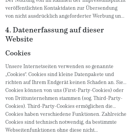
veröffentlichten Kontaktdaten zur Übersendung
von nicht ausdrücklich angeforderter Werbung und
Informationsmaterialien wird hiermit
4. Datenerfassung auf dieser
widersprochen. Die Betreiber der Seiten behalten
Website
sich ausdrücklich rechtliche Schritte im Falle der
unverlangten Zusendung von Werbeinformationen,
Cookies
etwa durch Spam-E-Mails, vor.
Unsere Internetseiten verwenden so genannte
„Cookies“. Cookies sind kleine Datenpakete und
richten auf Ihrem Endgerät keinen Schaden an. Sie
werden entweder vorübergehend für die Dauer
Cookies können von uns (First-Party-Cookies) oder
einer Sitzung (Session-Cookies) oder dauerhaft
von Drittunternehmen stammen (sog. Third-Party-
(permanente Cookies) auf Ihrem Endgerät
Cookies). Third-Party-Cookies ermöglichen die
gespeichert. Session-Cookies werden nach Ende
Einbindung bestimmter Dienstleistungen von
Cookies haben verschiedene Funktionen. Zahlreiche
Ihres Besuchs automatisch gelöscht. Permanente
Drittunternehmen innerhalb von Webseiten (z. B.
Cookies sind technisch notwendig, da bestimmte
Cookies bleiben auf Ihrem Endgerät gespeichert, bis
Cookies zur Abwicklung von
Webseitenfunktionen ohne diese nicht