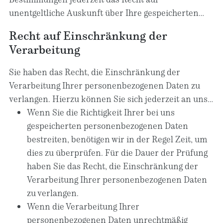
es technisch machbar ist.
ART. 21 ABS. 1 DSGVO).
unentgeltliche Auskunft über Ihre gespeicherten
personenbezogenen Daten, deren Herkunft und
Recht auf Einschränkung der
Empfänger und den Zweck der Datenverarbeitung
Verarbeitung
und ggf. ein Recht auf Berichtigung oder Löschung
dieser Daten. Hierzu sowie zu weiteren Fragen zum
Sie haben das Recht, die Einschränkung der
Thema personenbezogene Daten können Sie sich
Verarbeitung Ihrer personenbezogenen Daten zu
jederzeit an uns wenden.
verlangen. Hierzu können Sie sich jederzeit an uns
wenden. Das Recht auf Einschränkung der
Wenn Sie die Richtigkeit Ihrer bei uns
Verarbeitung besteht in folgenden Fällen:
gespeicherten personenbezogenen Daten
bestreiten, benötigen wir in der Regel Zeit, um
dies zu überprüfen. Für die Dauer der Prüfung
haben Sie das Recht, die Einschränkung der
Verarbeitung Ihrer personenbezogenen Daten
zu verlangen.
Wenn die Verarbeitung Ihrer
personenbezogenen Daten unrechtmäßig