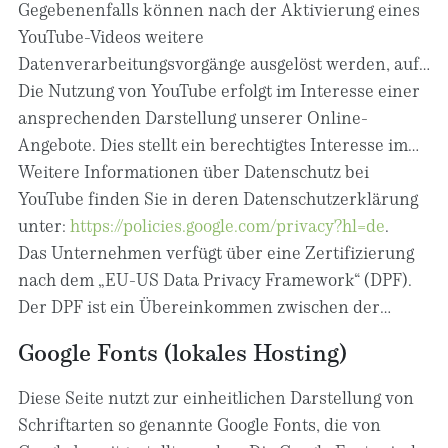
YouTube, Ihr Surfverhalten direkt Ihrem
Aussage von YouTube nicht zur Personalisierung des
Gegebenenfalls können nach der Aktivierung eines
persönlichen Profil zuzuordnen. Dies können Sie
Surfens auf YouTube eingesetzt. Anzeigen, die im
YouTube-Videos weitere
verhindern, indem Sie sich aus Ihrem YouTube-
erweiterten Datenschutzmodus ausgespielt werden,
Datenverarbeitungsvorgänge ausgelöst werden, auf
Account ausloggen.
sind ebenfalls nicht personalisiert. Im erweiterten
die wir keinen Einfluss haben.
Die Nutzung von YouTube erfolgt im Interesse einer
Datenschutzmodus werden keine Cookies gesetzt.
ansprechenden Darstellung unserer Online-
Stattdessen werden jedoch sogenannte Local
Angebote. Dies stellt ein berechtigtes Interesse im
Storage Elemente im Browser des Users gespeichert,
Sinne von Art. 6 Abs. 1 lit. f DSGVO dar. Sofern eine
Weitere Informationen über Datenschutz bei
die ähnlich wie Cookies personenbezogene Daten
entsprechende Einwilligung abgefragt wurde, erfolgt
YouTube finden Sie in deren Datenschutzerklärung
beinhalten und zur Wiedererkennung eingesetzt
die Verarbeitung ausschließlich auf Grundlage von
unter:
https://policies.google.com/privacy?hl=de
.
werden können. Details zum erweiterten
Art. 6 Abs. 1 lit. a DSGVO und § 25 Abs. 1 TDDDG,
Das Unternehmen verfügt über eine Zertifizierung
Datenschutzmodus finden Sie hier:
soweit die Einwilligung die Speicherung von Cookies
nach dem „EU-US Data Privacy Framework“ (DPF).
https://support.google.com/youtube/answer/171780
oder den Zugriff auf Informationen im Endgerät des
Der DPF ist ein Übereinkommen zwischen der
.
Nutzers (z. B. Device-Fingerprinting) im Sinne des
Europäischen Union und den USA, der die
Google Fonts (lokales Hosting)
TDDDG umfasst. Die Einwilligung ist jederzeit
Einhaltung europäischer Datenschutzstandards bei
widerrufbar.
Datenverarbeitungen in den USA gewährleisten soll.
Diese Seite nutzt zur einheitlichen Darstellung von
Jedes nach dem DPF zertifizierte Unternehmen
Schriftarten so genannte Google Fonts, die von
verpflichtet sich, diese Datenschutzstandards