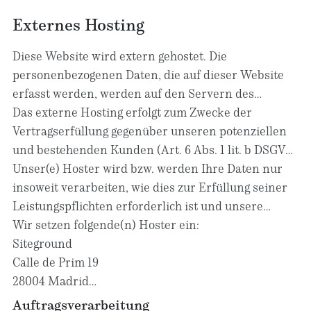
Ihrer personenbezogenen Daten zu verlangen. Des
Weiteren steht Ihnen ein Beschwerderecht bei der
Externes Hosting
zuständigen Aufsichtsbehörde zu.
Diese Website wird extern gehostet. Die
personenbezogenen Daten, die auf dieser Website
erfasst werden, werden auf den Servern des
Hosters / der Hoster gespeichert. Hierbei kann es
Das externe Hosting erfolgt zum Zwecke der
sich v. a. um IP-Adressen, Kontaktanfragen, Meta-
Vertragserfüllung gegenüber unseren potenziellen
und Kommunikationsdaten, Vertragsdaten,
und bestehenden Kunden (Art. 6 Abs. 1 lit. b DSGVO)
Kontaktdaten, Namen, Websitezugriffe und sonstige
und im Interesse einer sicheren, schnellen und
Unser(e) Hoster wird bzw. werden Ihre Daten nur
Daten, die über eine Website generiert werden,
effizienten Bereitstellung unseres Online-Angebots
insoweit verarbeiten, wie dies zur Erfüllung seiner
handeln.
durch einen professionellen Anbieter (Art. 6 Abs. 1
Leistungspflichten erforderlich ist und unsere
lit. f DSGVO). Sofern eine entsprechende
Weisungen in Bezug auf diese Daten befolgen.
Wir setzen folgende(n) Hoster ein:
Einwilligung abgefragt wurde, erfolgt die
Siteground
Verarbeitung ausschließlich auf Grundlage von Art. 6
Calle de Prim 19
Abs. 1 lit. a DSGVO und § 25 Abs. 1 TDDDG, soweit die
28004 Madrid
Einwilligung die Speicherung von Cookies oder den
Spanien
Auftragsverarbeitung