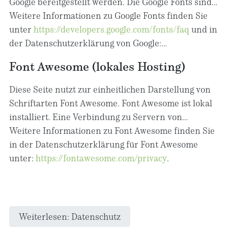
Google bereitgestellt werden. Die Google Fonts sind
einzuhalten. Weitere Informationen hierzu erhalten
lokal installiert. Eine Verbindung zu Servern von
Weitere Informationen zu Google Fonts finden Sie
Sie vom Anbieter unter folgendem Link:
Google findet dabei nicht statt.
unter
https://developers.google.com/fonts/faq
und in
https://www.dataprivacyframework.gov/participant/57
der Datenschutzerklärung von Google:
https://policies.google.com/privacy?hl=de
.
Font Awesome (lokales Hosting)
Diese Seite nutzt zur einheitlichen Darstellung von
Schriftarten Font Awesome. Font Awesome ist lokal
installiert. Eine Verbindung zu Servern von
Fonticons, Inc. findet dabei nicht statt.
Weitere Informationen zu Font Awesome finden Sie
in der Datenschutzerklärung für Font Awesome
unter:
https://fontawesome.com/privacy
.
Weiterlesen: Datenschutz