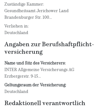
Zuständige Kammer:
Gesundheitsamt Jerichower Land
Brandenburger Str. 100
39307 Genthin
Verliehen in:
Deutschland
Angaben zur Berufs­haftpflicht­
versicherung
Name und Sitz des Versicherers:
INTER Allgemeine Versicherungs AG
Erzbergerstr. 9-15
68165 Mannheim
Geltungsraum der Versicherung:
Deutschland
Telefon: 0621 / 427 427
Redaktionell verantwortlich
Telefax: 0621 / 427 944
E-Mail:
info@inter.de