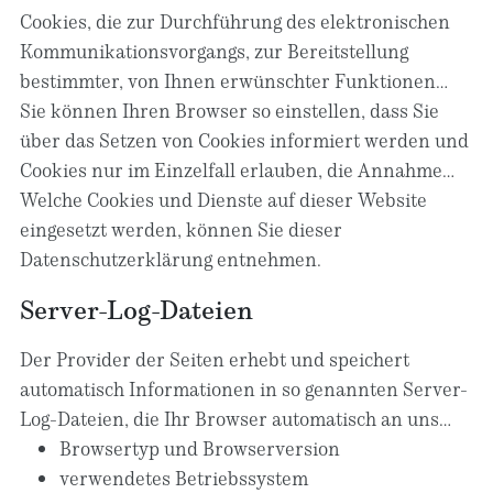
Sie diese selbst löschen oder eine automatische
Zahlungsdienstleistungen).
funktionieren würden (z. B. die Warenkorbfunktion
Cookies, die zur Durchführung des elektronischen
Löschung durch Ihren Webbrowser erfolgt.
oder die Anzeige von Videos). Andere Cookies
Kommunikationsvorgangs, zur Bereitstellung
können zur Auswertung des Nutzerverhaltens oder
bestimmter, von Ihnen erwünschter Funktionen
zu Werbezwecken verwendet werden.
(z. B. für die Warenkorbfunktion) oder zur
Sie können Ihren Browser so einstellen, dass Sie
Optimierung der Website (z. B. Cookies zur Messung
über das Setzen von Cookies informiert werden und
des Webpublikums) erforderlich sind (notwendige
Cookies nur im Einzelfall erlauben, die Annahme
Cookies), werden auf Grundlage von Art. 6 Abs. 1 lit.
von Cookies für bestimmte Fälle oder generell
Welche Cookies und Dienste auf dieser Website
f DSGVO gespeichert, sofern keine andere
ausschließen sowie das automatische Löschen der
eingesetzt werden, können Sie dieser
Rechtsgrundlage angegeben wird. Der
Cookies beim Schließen des Browsers aktivieren. Bei
Datenschutzerklärung entnehmen.
Websitebetreiber hat ein berechtigtes Interesse an
der Deaktivierung von Cookies kann die
Server-Log-Dateien
der Speicherung von notwendigen Cookies zur
Funktionalität dieser Website eingeschränkt sein.
technisch fehlerfreien und optimierten
Der Provider der Seiten erhebt und speichert
Bereitstellung seiner Dienste. Sofern eine
automatisch Informationen in so genannten Server-
Einwilligung zur Speicherung von Cookies und
Log-Dateien, die Ihr Browser automatisch an uns
vergleichbaren Wiedererkennungstechnologien
übermittelt. Dies sind:
Browsertyp und Browserversion
abgefragt wurde, erfolgt die Verarbeitung
verwendetes Betriebssystem