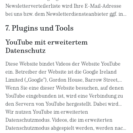
Datenverarbeitungsvorgänge bleibt vom Widerruf
gelöscht. Wir behalten uns vor, E-Mail-Adressen aus
Newsletterverteilerliste wird Ihre E-Mail-Adresse
unberührt.
unserem Newsletterverteiler nach eigenem
bei uns bzw. dem Newsletterdiensteanbieter ggf. in
Ermessen im Rahmen unseres berechtigten
einer Blacklist gespeichert, sofern dies zur
7. Plugins und Tools
Interesses nach Art. 6 Abs. 1 lit. f DSGVO zu löschen
Verhinderung künftiger Mailings erforderlich ist.
oder zu sperren.
Die Daten aus der Blacklist werden nur für diesen
YouTube mit erweitertem
Zweck verwendet und nicht mit anderen Daten
Datenschutz
zusammengeführt. Dies dient sowohl Ihrem
Interesse als auch unserem Interesse an der
Diese Website bindet Videos der Website YouTube
Einhaltung der gesetzlichen Vorgaben beim Versand
ein. Betreiber der Website ist die Google Ireland
von Newslettern (berechtigtes Interesse im Sinne
Limited („Google”), Gordon House, Barrow Street,
des Art. 6 Abs. 1 lit. f DSGVO). Die Speicherung in der
Dublin 4, Irland.
Wenn Sie eine dieser Website besuchen, auf denen
Blacklist ist zeitlich nicht befristet.
Sie können der
YouTube eingebunden ist, wird eine Verbindung zu
Speicherung widersprechen, sofern Ihre Interessen
den Servern von YouTube hergestellt. Dabei wird
unser berechtigtes Interesse überwiegen.
dem YouTube-Server mitgeteilt, welche unserer
Wir nutzen YouTube im erweiterten
Seiten Sie besucht haben. Wenn Sie in Ihrem
Datenschutzmodus. Videos, die im erweiterten
YouTube-Account eingeloggt sind, ermöglichen Sie
Datenschutzmodus abgespielt werden, werden nach