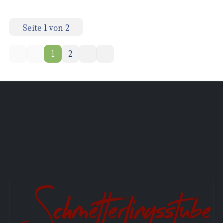
Seite 1 von 2
1
2
Aktuelle Seite:
Startseite
Andreas Bochmann
Allgemeines