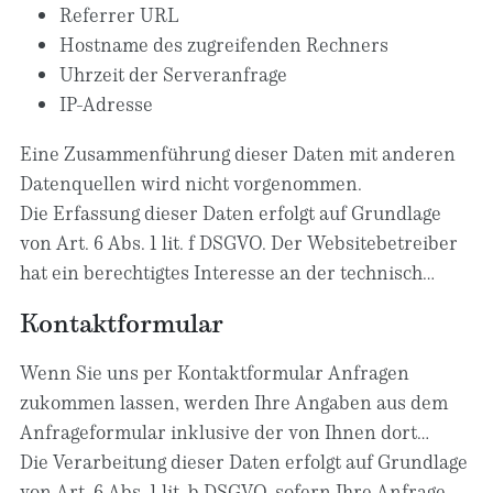
ausschließlich auf Grundlage dieser Einwilligung
Referrer URL
(Art. 6 Abs. 1 lit. a DSGVO und § 25 Abs. 1 TDDDG);
Hostname des zugreifenden Rechners
die Einwilligung ist jederzeit widerrufbar.
Uhrzeit der Serveranfrage
IP-Adresse
Eine Zusammenführung dieser Daten mit anderen
Datenquellen wird nicht vorgenommen.
Die Erfassung dieser Daten erfolgt auf Grundlage
von Art. 6 Abs. 1 lit. f DSGVO. Der Websitebetreiber
hat ein berechtigtes Interesse an der technisch
fehlerfreien Darstellung und der Optimierung
Kontaktformular
seiner Website – hierzu müssen die Server-Log-
Files erfasst werden.
Wenn Sie uns per Kontaktformular Anfragen
zukommen lassen, werden Ihre Angaben aus dem
Anfrageformular inklusive der von Ihnen dort
angegebenen Kontaktdaten zwecks Bearbeitung der
Die Verarbeitung dieser Daten erfolgt auf Grundlage
Anfrage und für den Fall von Anschlussfragen bei
von Art. 6 Abs. 1 lit. b DSGVO, sofern Ihre Anfrage