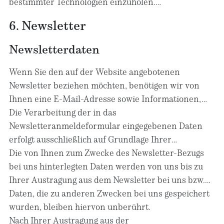
bestimmter Technologien einzuholen.
Rechtsgrundlage hierfür ist Art. 6 Abs. 1 lit. c DSGVO.
6. Newsletter
Newsletter­daten
Wenn Sie den auf der Website angebotenen
Newsletter beziehen möchten, benötigen wir von
Ihnen eine E-Mail-Adresse sowie Informationen,
welche uns die Überprüfung gestatten, dass Sie der
Die Verarbeitung der in das
Inhaber der angegebenen E-Mail-Adresse sind und
Newsletteranmeldeformular eingegebenen Daten
mit dem Empfang des Newsletters einverstanden
erfolgt ausschließlich auf Grundlage Ihrer
sind. Weitere Daten werden nicht bzw. nur auf
Einwilligung (Art. 6 Abs. 1 lit. a DSGVO). Die erteilte
Die von Ihnen zum Zwecke des Newsletter-Bezugs
freiwilliger Basis erhoben. Diese Daten verwenden
Einwilligung zur Speicherung der Daten, der E-Mail-
bei uns hinterlegten Daten werden von uns bis zu
wir ausschließlich für den Versand der
Adresse sowie deren Nutzung zum Versand des
Ihrer Austragung aus dem Newsletter bei uns bzw.
angeforderten Informationen und geben diese nicht
Newsletters können Sie jederzeit widerrufen, etwa
dem Newsletterdiensteanbieter gespeichert und
Daten, die zu anderen Zwecken bei uns gespeichert
an Dritte weiter.
über den „Austragen“-Link im Newsletter. Die
nach der Abbestellung des Newsletters oder nach
wurden, bleiben hiervon unberührt.
Rechtmäßigkeit der bereits erfolgten
Zweckfortfall aus der Newsletterverteilerliste
Nach Ihrer Austragung aus der