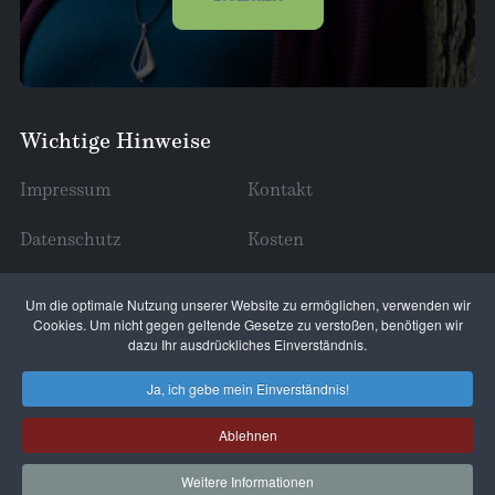
Wichtige Hinweise
Impressum
Kontakt
Datenschutz
Kosten
Erreichbarkeit (wann/wo?)
Um die optimale Nutzung unserer Website zu ermöglichen, verwenden wir
Cookies. Um nicht gegen geltende Gesetze zu verstoßen, benötigen wir
dazu Ihr ausdrückliches Einverständnis.
Ja, ich gebe mein Einverständnis!
Copyright © 2026 Schmetterlingsstube. Alle Rechte
Ablehnen
vorbehalten.
Joomla!
ist freie, unter der
GNU/GPL-Lizenz
Weitere Informationen
veröffentlichte Software.