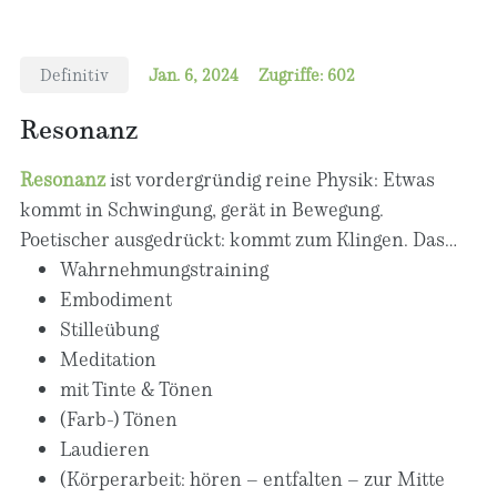
Begleitinstrumente. Für das Unterrichten mit
relativer Solmisation als Lehrmethode ist sie
zertifiziert.
Definitiv
Jan. 6, 2024
Zugriffe: 602
Resonanz
Resonanz
ist vordergründig reine Physik: Etwas
kommt in Schwingung, gerät in Bewegung.
Poetischer ausgedrückt: kommt zum Klingen. Das
wollen wir uns in der Schmetterlingsstube zu Nutze
Wahrnehmungstraining
machen.
Embodiment
Stilleübung
Meditation
mit Tinte & Tönen
(Farb-) Tönen
Laudieren
(Körperarbeit: hören – entfalten – zur Mitte