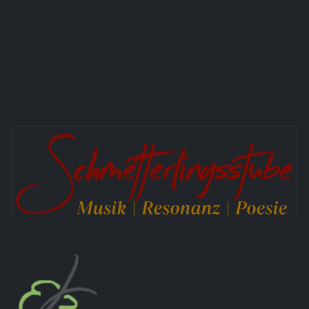
Aktuelle Seite:
Startseite
Angebote
Poesie
&
Spiritualität
Wohlklang